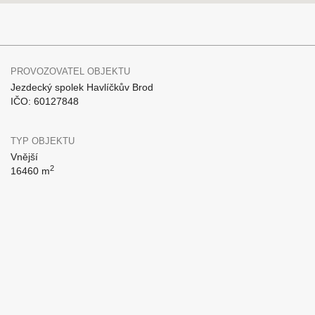
PROVOZOVATEL OBJEKTU
Jezdecký spolek Havlíčkův Brod
IČO: 60127848
TYP OBJEKTU
Vnější
2
16460 m