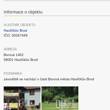
Informace o objektu
VLASTNÍK OBJEKTU
Havlíčkův Brod
IČO: 00267449
ADRESA
Borová 1462
58001 Havlíčkův Brod
POZNÁMKA:
závodiště se nachází v části Borová města Havlíčkův Brod