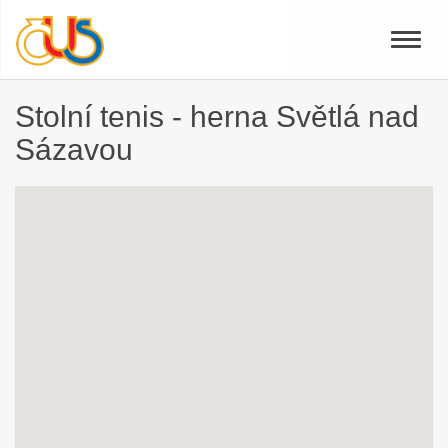
Toggle
naviga
Stolní tenis - herna Světlá nad
Sázavou