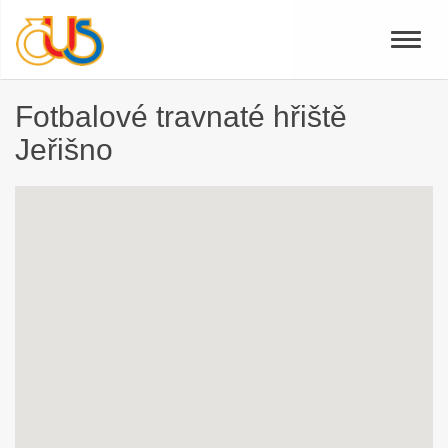
Toggle
naviga
Fotbalové travnaté hřiště
Jeřišno