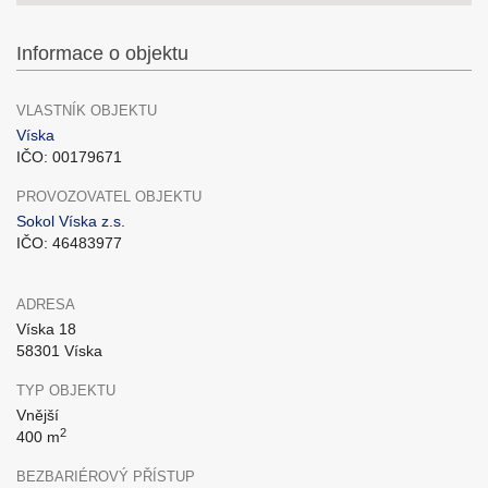
Informace o objektu
VLASTNÍK OBJEKTU
Víska
IČO: 00179671
PROVOZOVATEL OBJEKTU
Sokol Víska z.s.
IČO: 46483977
ADRESA
Víska 18
58301 Víska
TYP OBJEKTU
Vnější
2
400 m
BEZBARIÉROVÝ PŘÍSTUP