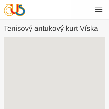
Toggle
naviga
Tenisový antukový kurt Víska