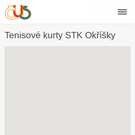
Toggle
naviga
Tenisové kurty STK Okříšky