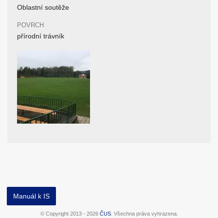
Oblastní soutěže
POVRCH
přírodní trávník
Manuál k IS
© Copyright 2013 - 2026
ČUS
. Všechna práva vyhrazena.