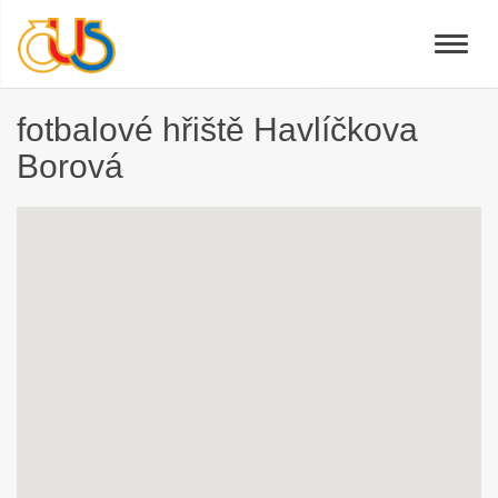
Toggle
naviga
fotbalové hřiště Havlíčkova
Borová