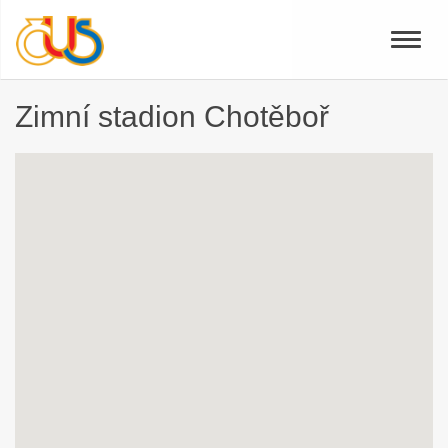
Toggle
naviga
Zimní stadion Chotěboř