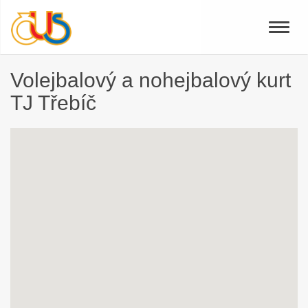
Toggle
naviga
Volejbalový a nohejbalový kurt
TJ Třebíč