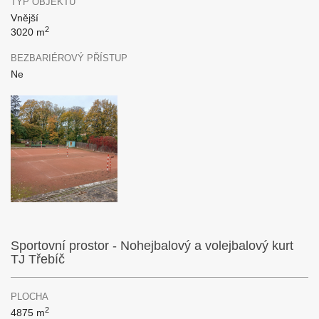
TYP OBJEKTU
Vnější
2
3020 m
BEZBARIÉROVÝ PŘÍSTUP
Ne
Sportovní prostor - Nohejbalový a volejbalový kurt
TJ Třebíč
PLOCHA
2
4875 m