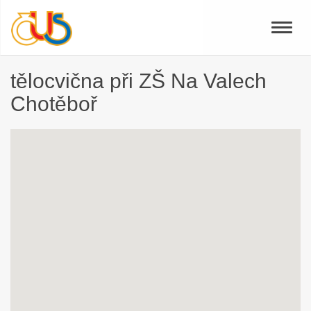
Toggle
naviga
tělocvična při ZŠ Na Valech
Chotěboř