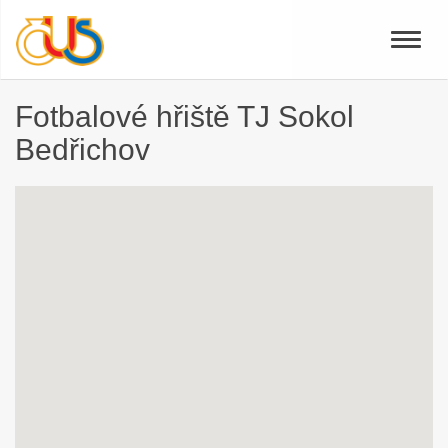
Toggle
naviga
Fotbalové hřiště TJ Sokol
Bedřichov