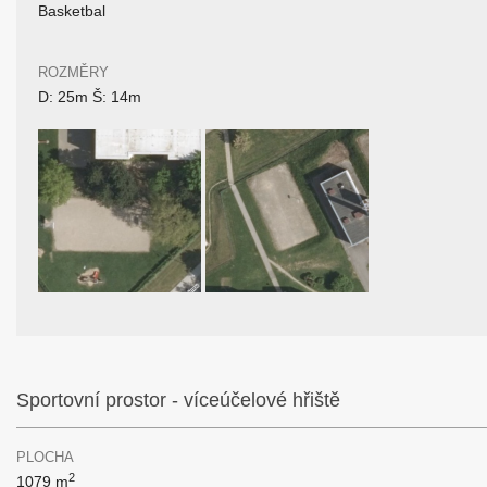
Basketbal
ROZMĚRY
D: 25m Š: 14m
Sportovní prostor - víceúčelové hřiště
PLOCHA
2
1079 m