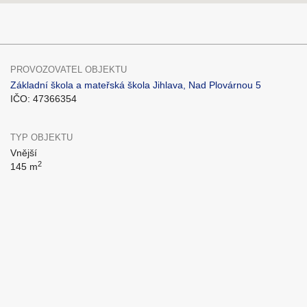
PROVOZOVATEL OBJEKTU
Základní škola a mateřská škola Jihlava, Nad Plovárnou 5
IČO: 47366354
TYP OBJEKTU
Vnější
2
145 m