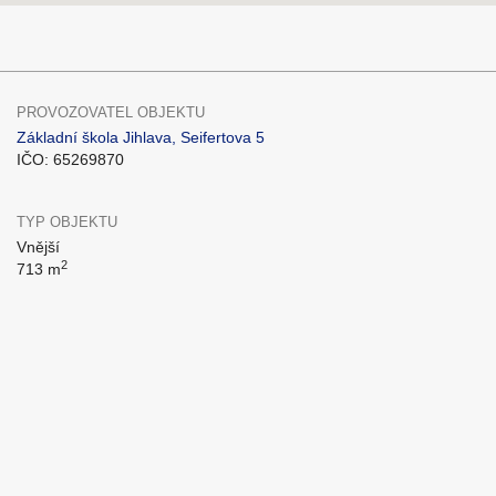
PROVOZOVATEL OBJEKTU
Základní škola Jihlava, Seifertova 5
IČO: 65269870
TYP OBJEKTU
Vnější
2
713 m