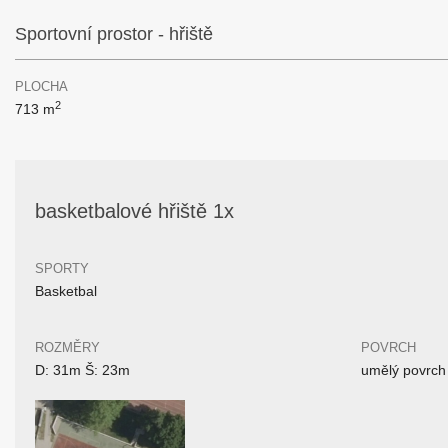
Sportovní prostor - hřiště
PLOCHA
2
713 m
basketbalové hřiště 1x
SPORTY
Basketbal
ROZMĚRY
POVRCH
D: 31m Š: 23m
umělý povrch