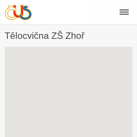
Toggle
naviga
Tělocvična ZŠ Zhoř