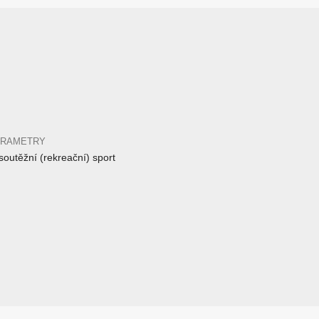
ARAMETRY
outěžní (rekreační) sport