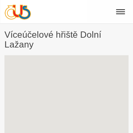
Toggle
naviga
Víceúčelové hřiště Dolní
Lažany