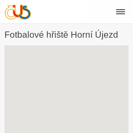
Toggle
naviga
Fotbalové hřiště Horní Újezd