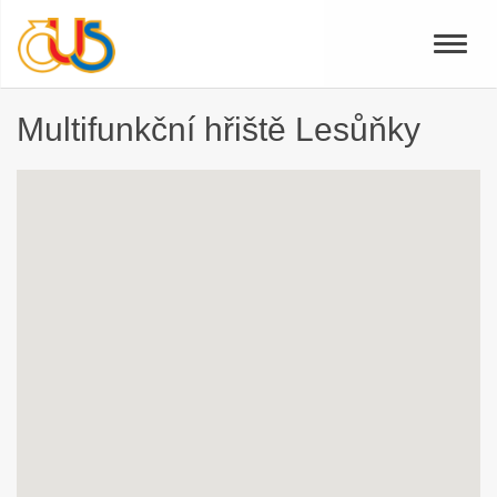
Toggle
naviga
Multifunkční hřiště Lesůňky