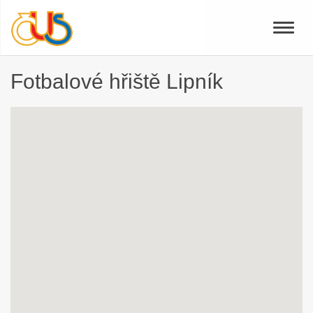
Toggle
naviga
Fotbalové hřiště Lipník