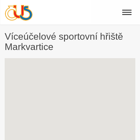
Toggle
naviga
Víceúčelové sportovní hřiště
Markvartice