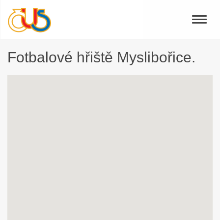
Toggle
naviga
Fotbalové hřiště Myslibořice.