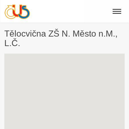
Toggle
naviga
Tělocvična ZŠ N. Město n.M.,
L.Č.