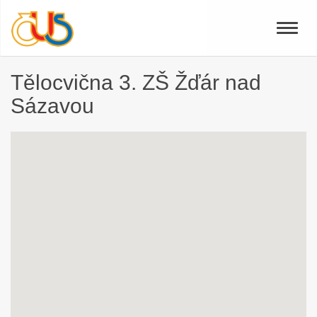
Toggle
naviga
Tělocvična 3. ZŠ Žďár nad
Sázavou