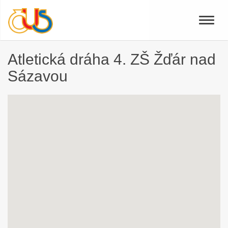
Toggle
naviga
Atletická dráha 4. ZŠ Žďár nad
Sázavou