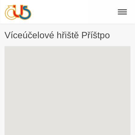
Toggle
naviga
Víceúčelové hřiště Příštpo