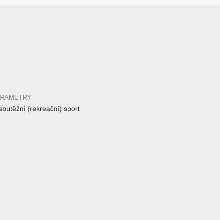
ARAMETRY
outěžní (rekreační) sport