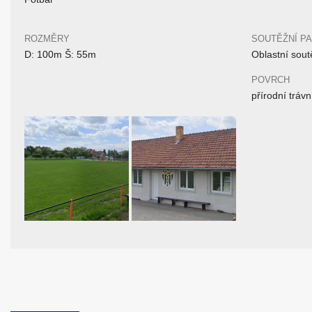
ROZMĚRY
SOUTĚŽNÍ P
D: 100m Š: 55m
Oblastní sout
POVRCH
přírodní trávn