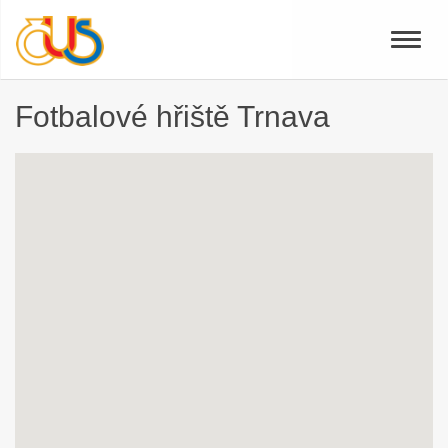
Toggle
naviga
Fotbalové hřiště Trnava