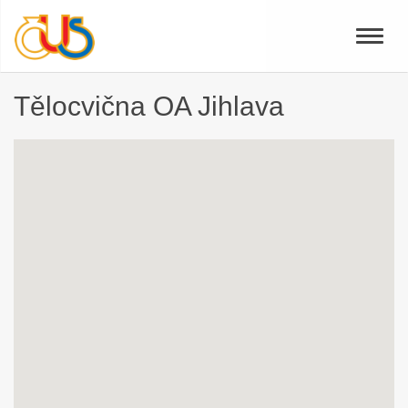
Toggle
naviga
Tělocvična OA Jihlava