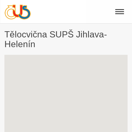
Toggle
naviga
Tělocvična SUPŠ Jihlava-
Helenín