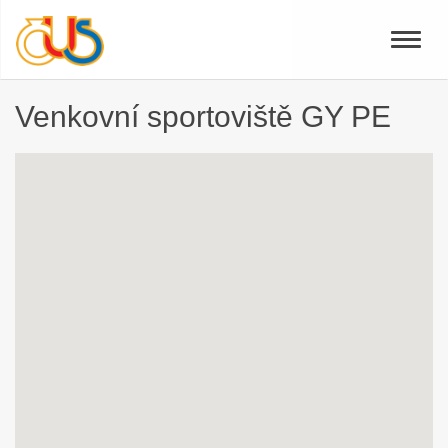
Toggle
naviga
Venkovní sportoviště GY PE