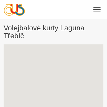
Toggle
naviga
Volejbalové kurty Laguna
Třebíč