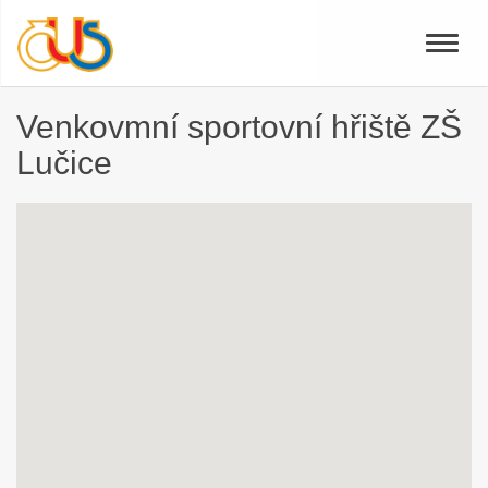
Toggle
naviga
Venkovmní sportovní hřiště ZŠ
Lučice