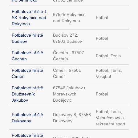
FC Jemnicko
67531 Jemnice
Fotbalové hřiště 1.
67525 Rokytnice
SK Rokytnice nad
Fotbal
nad Rokytnou
Rokytnou
Fotbalové hřiště
Budišov 272,
Fotbal
Budišov
67503 Budišov
Fotbalové hřiště
Čechtín , 67507
Fotbal, Tenis
Čechtín
Čechtín
Fotbalové hřiště
Číměř , 67501
Fotbal, Tenis,
Číměř
Číměř
Volejbal
Fotbalové hřiště
67546 Jakubov u
Družstevník
Moravských
Fotbal
Jakubov
Budějovic
Fotbal, Tenis,
Fotbalové hřiště
Dukovany 8, 67556
Volnočasový a
Dukovany
Dukovany
rekreační sport
Fotbalové hřiště