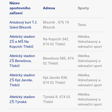
Název
sportovního
Adresa
Sporty
zařízení
Antukový kurt T.J.
Březník , 675 74
Tenis
Sokol Březník
Březník
Atletický stadion
Atletika,
Na Kopcích 342,
ZŠ a MŠ Na
Volnočasový a
674 01 Třebíč
Kopcích Třebíč
rekreační sport
Atletický stadion
Atletika,
Benešova 585, 674
ZŠ Benešova,
Volnočasový a
01 Třebíč
Třebíč
rekreační sport
Atletický stadion
Atletika,
Kpt.Jaroše 836,
ZŠ Kpt.Jaroše,
Volnočasový a
674 01 Třebíč
Třebíč
rekreační sport
Atletika,
Atletický stadion
Týnská 8, 674 01
Volnočasový a
ZŠ Týnská
Třebíč
rekreační sport