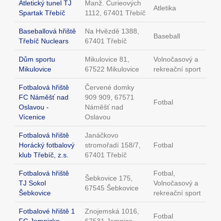
Atletický tunel TJ
Manž. Curieových
Atletika
Spartak Třebíč
1112, 67401 Třebíč
Baseballová hřiště
Na Hvězdě 1388,
Baseball
Třebíč Nuclears
67401 Třebíč
Dům sportu
Mikulovice 81,
Volnočasový a
Mikulovice
67522 Mikulovice
rekreační sport
Fotbalová hřiště
Červené domky
FC Náměšť nad
909 909, 67571
Fotbal
Oslavou -
Náměšť nad
Vícenice
Oslavou
Fotbalová hřiště
Janáčkovo
Horácký fotbalový
stromořadí 158/7,
Fotbal
klub Třebíč, z.s.
67401 Třebíč
Fotbalová hřiště
Fotbal,
Šebkovice 175,
TJ Sokol
Volnočasový a
67545 Šebkovice
Šebkovice
rekreační sport
Fotbalové hřiště 1
Znojemská 1016,
Fotbal