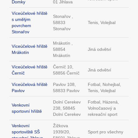
Domky
01 Jihlava
Víceúčelové hřiště
Stonařov ,
s umělým
58833
Tenis, Volejbal
povrchem
Stonařov
Stonařov
Mrákotín ,
Víceúčelové hřiště
58854
Jiná odvětví
Mrákotín
Mrákotín
Víceúčelové hřiště
Černíč 10,
Jiná odvětví
Černíč
58856 Černíč
Víceúčelová hřiště
Pavlov 108,
Fotbal, Nohejbal,
Pavlov
58833 Pavlov
Tenis, Volejbal
Dolní Cerekev
Fotbal, Házená,
Venkovní
238, 58845
Volnočasový a
sportovní hřiště
Dolní Cerekev
rekreační sport
Venkovní
Žižkova
sportoviště SŠ
1939/20,
Sport pro všechny