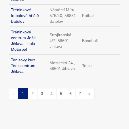
Tréninkové
Náměstí Míru
fotbalové hřiště
575/40, 58851
Fotbal
Batelov
Batelov
Tréninkové
Strojírenská
centrum Ježci
4/7, 58601
Baseball
Jihlava - hala
Jihlava
Motorpal
Tenisový kurt
Mostecká 24 ,
Teniscentrum
Tenis
58601 Jihlava
Jihlava
«
1
2
3
4
5
6
7
»