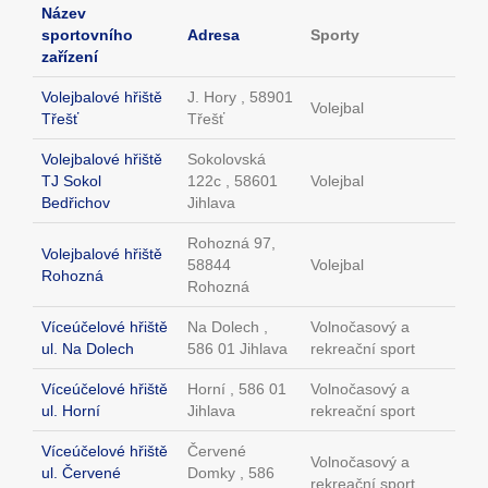
Název
sportovního
Adresa
Sporty
zařízení
Volejbalové hřiště
J. Hory , 58901
Volejbal
Třešť
Třešť
Volejbalové hřiště
Sokolovská
TJ Sokol
122c , 58601
Volejbal
Bedřichov
Jihlava
Rohozná 97,
Volejbalové hřiště
58844
Volejbal
Rohozná
Rohozná
Víceúčelové hřiště
Na Dolech ,
Volnočasový a
ul. Na Dolech
586 01 Jihlava
rekreační sport
Víceúčelové hřiště
Horní , 586 01
Volnočasový a
ul. Horní
Jihlava
rekreační sport
Víceúčelové hřiště
Červené
Volnočasový a
ul. Červené
Domky , 586
rekreační sport