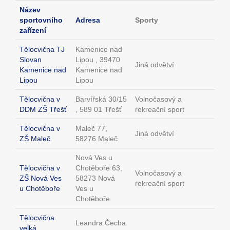
Název
sportovního
Adresa
Sporty
zařízení
Tělocvična TJ
Kamenice nad
Slovan
Lipou , 39470
Jiná odvětví
Kamenice nad
Kamenice nad
Lipou
Lipou
Tělocvična v
Barvířská 30/15
Volnočasový a
DDM ZŠ Třešť
, 589 01 Třešť
rekreační sport
Tělocvična v
Maleč 77,
Jiná odvětví
ZŠ Maleč
58276 Maleč
Nová Ves u
Tělocvična v
Chotěboře 63,
Volnočasový a
ZŠ Nová Ves
58273 Nová
rekreační sport
u Chotěboře
Ves u
Chotěboře
Tělocvična
Leandra Čecha
velká