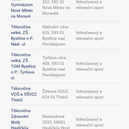
152, 592 31
Volnočasový a
Gymnázium
Nové Město na
rekreační sport
Nové Město
Moravěě
na Moravě
Tělocvična
Nádražní ulice
velká, ZŠ
615, 593 01
Volnočasový a
Bystřice n.P.,
Bystřice nad
rekreační sport
Nádr. ul.
Pernštejnem
Tělocvična
Tyršova ulice
velká, ZŠ
409, 593 01
Volnočasový a
TGM Bystřice
Bystřice nad
rekreační sport
n.P., Tyršova
Pernštejnem
ul.
Tělocvična
Žižkova 505/2,
Volnočasový a
VOŠ a SŠVZZ
674 01 Třebíč
rekreační sport
Třebíč
Tělocvična
Zdravotní
Masarykova
Volnočasový a
školy
2033, 58001
rekreační sport
Havlíčkův
Havlíčkův Brod