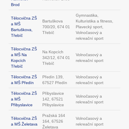
Brod
Gymnastika,
Tělocvična ZŠ
Bartuškova
Kulturistika a fitness,
a MŠ
700/20, 674 01
Plavecký sport,
Bartuškova,
Třebíč
Volnočasový a
Třebíč
rekreační sport
Tělocvična ZŠ
Na Kopcích
a MŠ Na
Volnočasový a
342/12, 674 01
Kopcích
rekreační sport
Třebíč
Třebíč
Tělocvična ZŠ
Předín 139,
Volnočasový a
a MŠ Předín
67527 Předín
rekreační sport
Tělocvična ZŠ
Přibyslavice
Volnočasový a
a MŠ
142, 67521
rekreační sport
Přibyslavice
Přibyslavice
Pražská 164
Tělocvična ZŠ
Volnočasový a
164, 67526
a MŠ Želetava
rekreační sport
Želetava