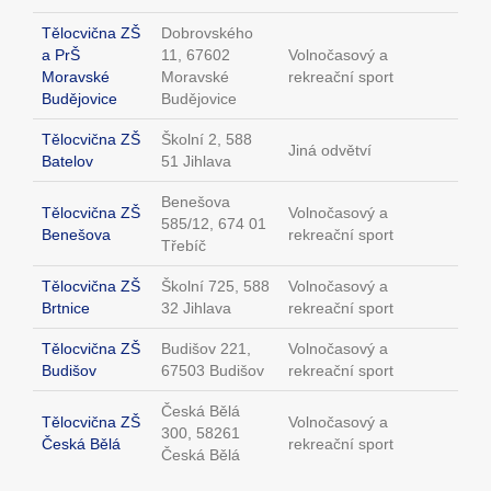
Tělocvična ZŠ
Dobrovského
a PrŠ
11, 67602
Volnočasový a
Moravské
Moravské
rekreační sport
Budějovice
Budějovice
Tělocvična ZŠ
Školní 2, 588
Jiná odvětví
Batelov
51 Jihlava
Benešova
Tělocvična ZŠ
Volnočasový a
585/12, 674 01
Benešova
rekreační sport
Třebíč
Tělocvična ZŠ
Školní 725, 588
Volnočasový a
Brtnice
32 Jihlava
rekreační sport
Tělocvična ZŠ
Budišov 221,
Volnočasový a
Budišov
67503 Budišov
rekreační sport
Česká Bělá
Tělocvična ZŠ
Volnočasový a
300, 58261
Česká Bělá
rekreační sport
Česká Bělá