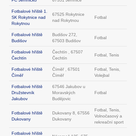
FC Jemnicko
67531 Jemnice
Fotbalové hřiště 1.
67525 Rokytnice
SK Rokytnice nad
Fotbal
nad Rokytnou
Rokytnou
Fotbalové hřiště
Budišov 272,
Fotbal
Budišov
67503 Budišov
Fotbalové hřiště
Čechtín , 67507
Fotbal, Tenis
Čechtín
Čechtín
Fotbalové hřiště
Číměř , 67501
Fotbal, Tenis,
Číměř
Číměř
Volejbal
Fotbalové hřiště
67546 Jakubov u
Družstevník
Moravských
Fotbal
Jakubov
Budějovic
Fotbal, Tenis,
Fotbalové hřiště
Dukovany 8, 67556
Volnočasový a
Dukovany
Dukovany
rekreační sport
Fotbalové hřiště