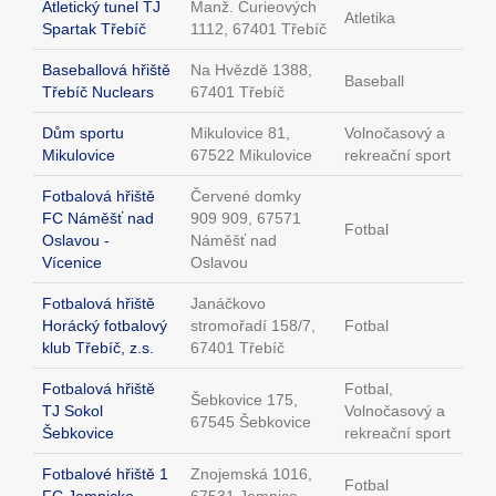
Atletický tunel TJ
Manž. Curieových
Atletika
Spartak Třebíč
1112, 67401 Třebíč
Baseballová hřiště
Na Hvězdě 1388,
Baseball
Třebíč Nuclears
67401 Třebíč
Dům sportu
Mikulovice 81,
Volnočasový a
Mikulovice
67522 Mikulovice
rekreační sport
Fotbalová hřiště
Červené domky
FC Náměšť nad
909 909, 67571
Fotbal
Oslavou -
Náměšť nad
Vícenice
Oslavou
Fotbalová hřiště
Janáčkovo
Horácký fotbalový
stromořadí 158/7,
Fotbal
klub Třebíč, z.s.
67401 Třebíč
Fotbalová hřiště
Fotbal,
Šebkovice 175,
TJ Sokol
Volnočasový a
67545 Šebkovice
Šebkovice
rekreační sport
Fotbalové hřiště 1
Znojemská 1016,
Fotbal