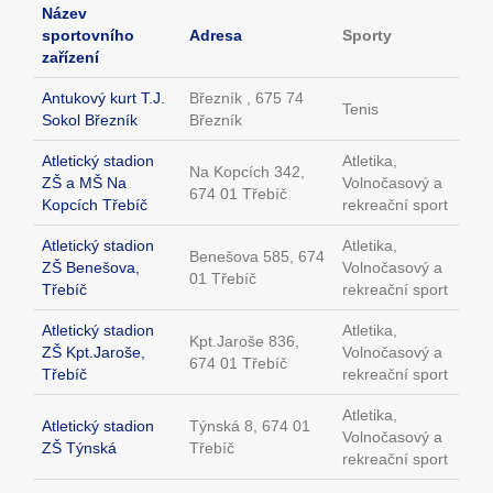
Název
sportovního
Adresa
Sporty
zařízení
Antukový kurt T.J.
Březník , 675 74
Tenis
Sokol Březník
Březník
Atletický stadion
Atletika,
Na Kopcích 342,
ZŠ a MŠ Na
Volnočasový a
674 01 Třebíč
Kopcích Třebíč
rekreační sport
Atletický stadion
Atletika,
Benešova 585, 674
ZŠ Benešova,
Volnočasový a
01 Třebíč
Třebíč
rekreační sport
Atletický stadion
Atletika,
Kpt.Jaroše 836,
ZŠ Kpt.Jaroše,
Volnočasový a
674 01 Třebíč
Třebíč
rekreační sport
Atletika,
Atletický stadion
Týnská 8, 674 01
Volnočasový a
ZŠ Týnská
Třebíč
rekreační sport