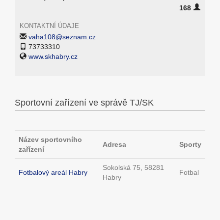
168
KONTAKTNÍ ÚDAJE
vaha108@seznam.cz
73733310
www.skhabry.cz
Sportovní zařízení ve správě TJ/SK
Název sportovního
Adresa
Sporty
zařízení
Sokolská 75, 58281
Fotbalový areál Habry
Fotbal
Habry