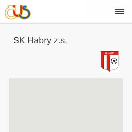
Toggle
naviga
SK Habry z.s.