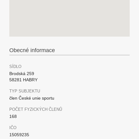
Obecné informace
SÍDLO
Brodská 259
58281 HABRY
TYP SUBJEKTU
člen České unie sportu
POČET FYZICKÝCH ČLENŮ
168
IČO
15059235