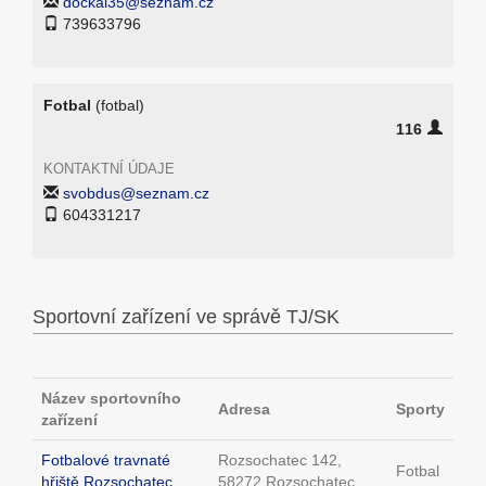
dockal35@seznam.cz
739633796
Fotbal
(fotbal)
116
KONTAKTNÍ ÚDAJE
svobdus@seznam.cz
604331217
Sportovní zařízení ve správě TJ/SK
Název sportovního
Adresa
Sporty
zařízení
Fotbalové travnaté
Rozsochatec 142,
Fotbal
hřiště Rozsochatec
58272 Rozsochatec