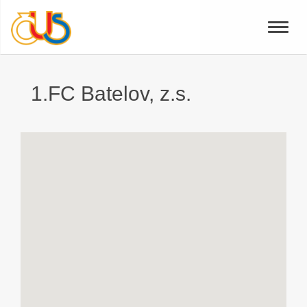
Toggle
naviga
1.FC Batelov, z.s.