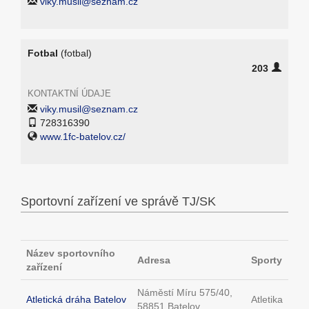
viky.musil@seznam.cz
Fotbal
(fotbal)
203
KONTAKTNÍ ÚDAJE
viky.musil@seznam.cz
728316390
www.1fc-batelov.cz/
Sportovní zařízení ve správě TJ/SK
Název sportovního
Adresa
Sporty
zařízení
Náměstí Míru 575/40,
Atletická dráha Batelov
Atletika
58851 Batelov