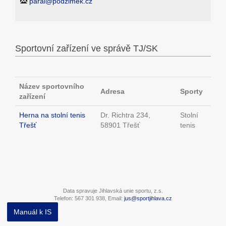
paral@podzimek.cz
Sportovní zařízení ve správě TJ/SK
Název sportovního
Adresa
Sporty
zařízení
Herna na stolní tenis
Dr. Richtra 234,
Stolní
Třešť
58901 Třešť
tenis
Data spravuje Jihlavská unie sportu, z.s.
Telefon: 567 301 938, Email:
jus@sportjihlava.cz
Manuál k IS