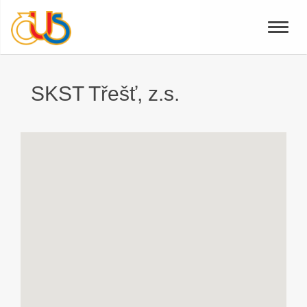
Toggle
naviga
SKST Třešť, z.s.