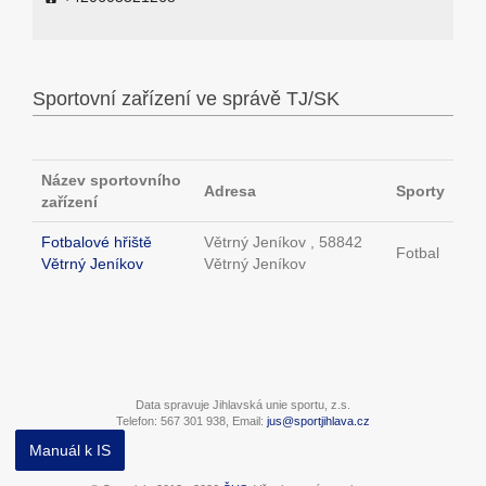
Sportovní zařízení ve správě TJ/SK
Název sportovního
Adresa
Sporty
zařízení
Fotbalové hřiště
Větrný Jeníkov , 58842
Fotbal
Větrný Jeníkov
Větrný Jeníkov
Data spravuje Jihlavská unie sportu, z.s.
Telefon: 567 301 938, Email:
jus@sportjihlava.cz
Manuál k IS