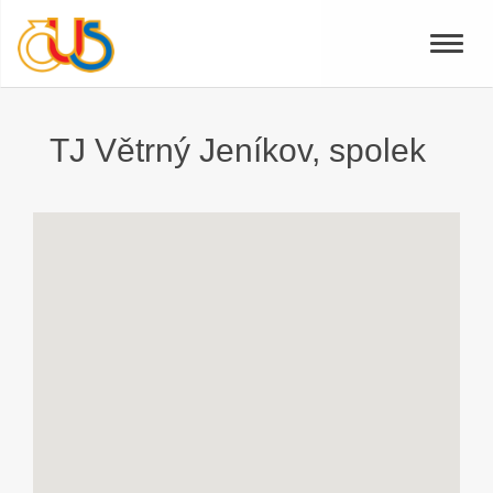
Toggle
naviga
TJ Větrný Jeníkov, spolek