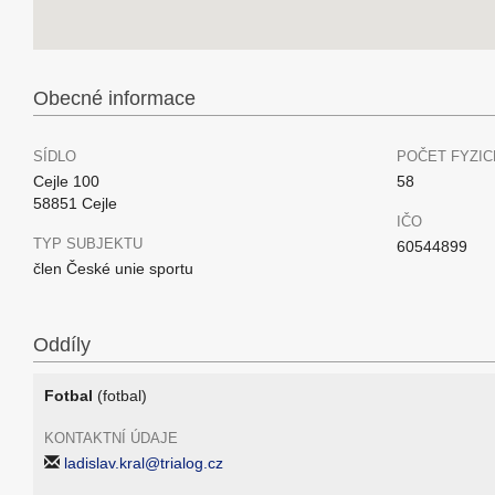
Obecné informace
SÍDLO
POČET FYZIC
Cejle 100
58
58851 Cejle
IČO
TYP SUBJEKTU
60544899
člen České unie sportu
Oddíly
Fotbal
(fotbal)
KONTAKTNÍ ÚDAJE
ladislav.kral@trialog.cz