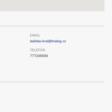
EMAIL
ladislav.kral@trialog.cz
TELEFON
777246594