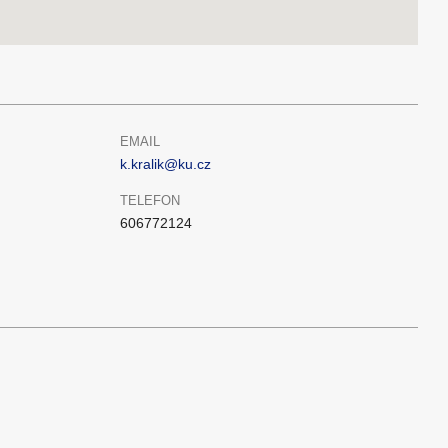
EMAIL
k.kralik@ku.cz
TELEFON
606772124