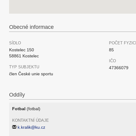
Obecné informace
SÍDLO
POČET FYZIC
Kostelec 150
85
58861 Kostelec
IČO
TYP SUBJEKTU
47366079
člen České unie sportu
Oddíly
Fotbal
(fotbal)
KONTAKTNÍ ÚDAJE
k.kralik@ku.cz