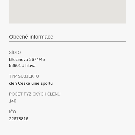
Obecné informace
SÍDLO
Březinova 3674/45
58601 Jihlava
TYP SUBJEKTU
člen České unie sportu
POČET FYZICKÝCH ČLENŮ
140
IČO
22678816