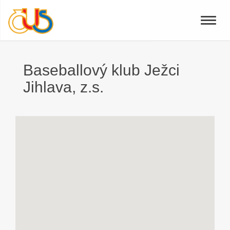
Toggle
naviga
Baseballový klub Ježci
Jihlava, z.s.