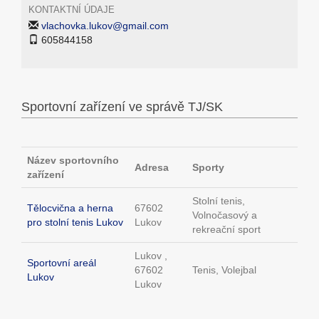
KONTAKTNÍ ÚDAJE
vlachovka.lukov@gmail.com
605844158
Sportovní zařízení ve správě TJ/SK
Název sportovního
Adresa
Sporty
zařízení
Stolní tenis,
Tělocvična a herna
67602
Volnočasový a
pro stolní tenis Lukov
Lukov
rekreační sport
Lukov ,
Sportovní areál
67602
Tenis, Volejbal
Lukov
Lukov