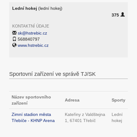
Lední hokej
(lední hokej)
375
KONTAKTNÍ ÚDAJE
sk@hstrebic.cz
568840797
www.hstrebic.cz
Sportovní zařízení ve správě TJ/SK
Název sportovního
Adresa
Sporty
zařízení
Zimní stadion města
Kateřiny z Valdštejna
Lední
Třebíče - KHNP Arena
1, 67401 Třebíč
hokej