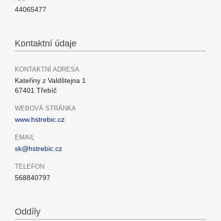
44065477
Kontaktní údaje
KONTAKTNÍ ADRESA
Kateřiny z Valdštejna 1
67401 Třebíč
WEBOVÁ STRÁNKA
www.hstrebic.cz
EMAIL
sk@hstrebic.cz
TELEFON
568840797
Oddíly