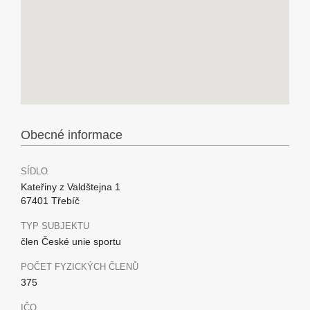
Obecné informace
SÍDLO
Kateřiny z Valdštejna 1
67401 Třebíč
TYP SUBJEKTU
člen České unie sportu
POČET FYZICKÝCH ČLENŮ
375
IČO