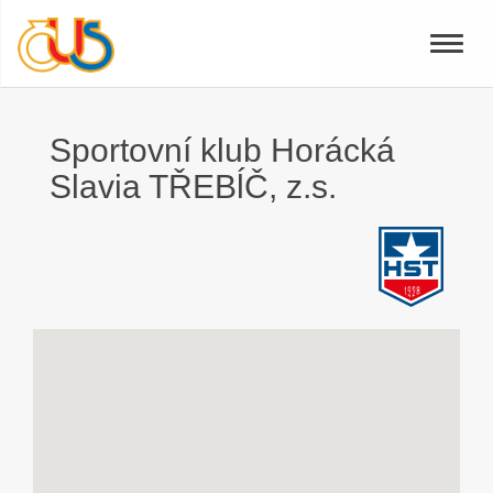
Toggle
naviga
Sportovní klub Horácká
Slavia TŘEBĺČ, z.s.