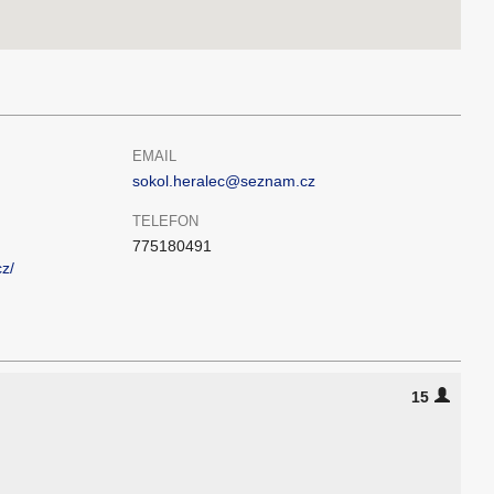
EMAIL
sokol.heralec@seznam.cz
TELEFON
775180491
z/
15