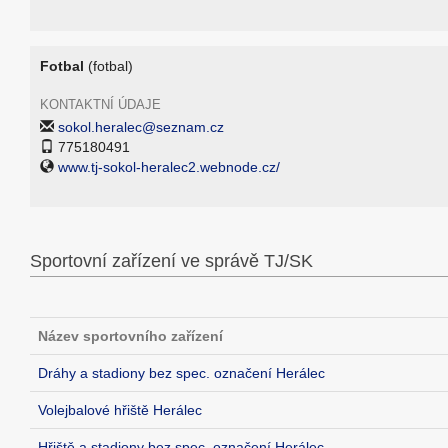
Fotbal
(fotbal)
KONTAKTNÍ ÚDAJE
sokol.heralec@seznam.cz
775180491
www.tj-sokol-heralec2.webnode.cz/
Sportovní zařízení ve správě TJ/SK
Název sportovního zařízení
Dráhy a stadiony bez spec. označení Herálec
Volejbalové hřiště Herálec
Hřiště a stadiony bez spec. označení Herálec