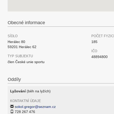
Obecné informace
SÍDLO
POČET FYZIC
Herálec 80
185
59201 Herálec 62
IČO
TYP SUBJEKTU
48894800
člen České unie sportu
Oddíly
Lyžování
(běh na lyžích)
KONTAKTNÍ ÚDAJE
sokol.gregor@seznam.cz
728 267 476