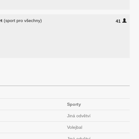
rt
(sport pro všechny)
41
Sporty
Jiná odvětví
Volejbal
Jiná odvětví