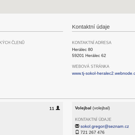
Kontaktní údaje
KÝCH ČLENŮ
KONTAKTNÍ ADRESA
Herálec 80
59201 Herálec 62
WEBOVÁ STRÁNKA
www.tj-sokol-heralec2.webnode.c
Volejbal
(volejbal)
11
KONTAKTNÍ ÚDAJE
sokol.gregor@seznam.cz
721 267 476