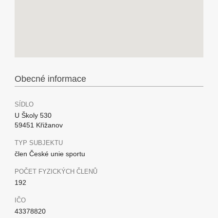
Obecné informace
SÍDLO
U Školy 530
59451 Křižanov
TYP SUBJEKTU
člen České unie sportu
POČET FYZICKÝCH ČLENŮ
192
IČO
43378820