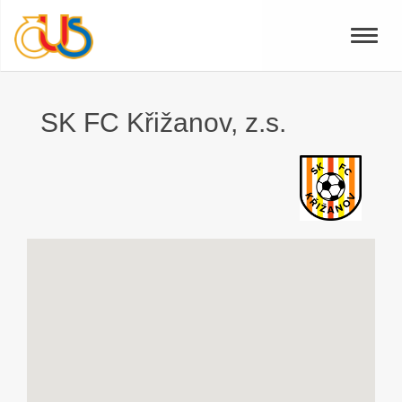
Toggle
naviga
SK FC Křižanov, z.s.