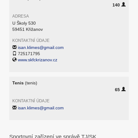
140
ADRESA
U Školy 530
59451 Křižanov
KONTAKTNÍ ÚDAJE
isan.klimes@gmail.com
725171795
www.skfckrizanov.cz
Tenis
(tenis)
65
KONTAKTNÍ ÚDAJE
isan.klimes@gmail.com
Sportovní zařízení ve správě TJ/SK