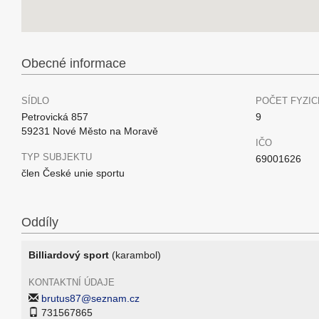
Obecné informace
SÍDLO
POČET FYZIC
Petrovická 857
9
59231 Nové Město na Moravě
IČO
TYP SUBJEKTU
69001626
člen České unie sportu
Oddíly
Billiardový sport
(karambol)
KONTAKTNÍ ÚDAJE
brutus87@seznam.cz
731567865