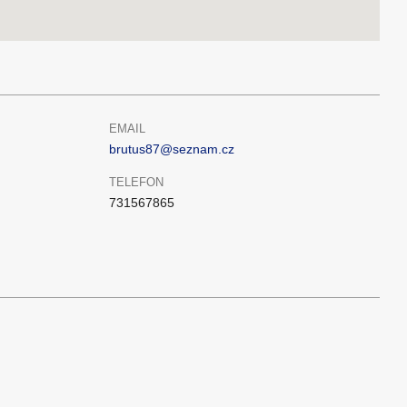
EMAIL
brutus87@seznam.cz
TELEFON
731567865