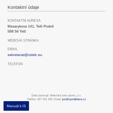
Kontaktní údaje
KONTAKTNÍ ADRESA
Masarykova 141, Telč-Podolí
588 56 Telč
WEBOVÁ STRÁNKA
EMAIL
sekretariat@zstelc.eu
TELEFON
Data spravuje Jihlavská unie sportu, z.s.
Telefon: 567 301 938, Email:
jus@sportjihlava.cz
Manuál k IS