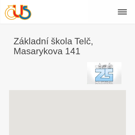
Toggle
naviga
Základní škola Telč,
Masarykova 141