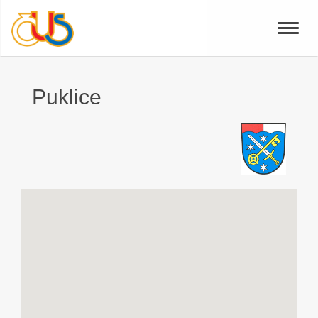
Toggle
naviga
Puklice